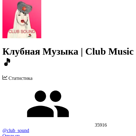
Клубная Музыка | Club Music
🎵
Статистика
35916
@club_sound
Открыть