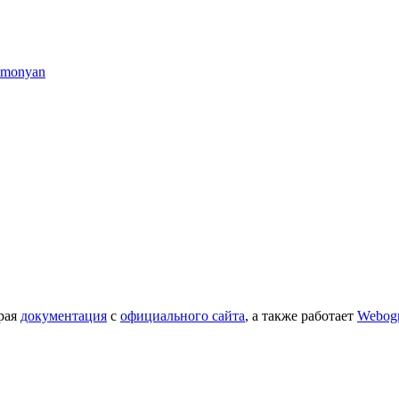
imonyan
орая
документация
с
официального сайта
, а также работает
Webog