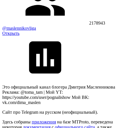
2178943
@maslennikovliga
Открыть
Это официальный канал блогера Дмитрия Масленникова
Реклама: @toma_tam | Мой YT:
https://youtube.com/user/pognalishow Мой ВК:
vk.com/dima_maslen
Сайт про Telegram на русском (неофициальный).
Здесь собраны
приложения
на базе MTProto, переведена
некоторая
документация
с
официального сайта
, а также