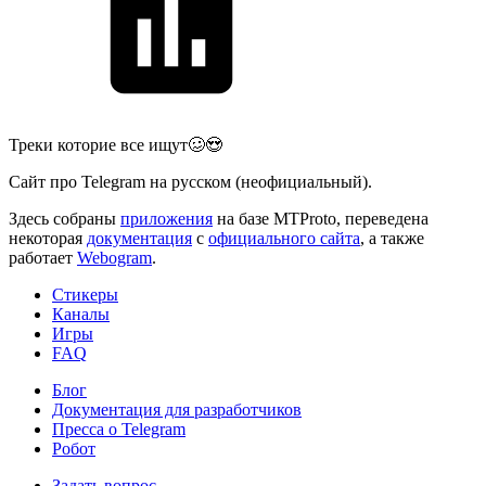
Треки которие все ищут🥴😍
Сайт про Telegram на русском (неофициальный).
Здесь собраны
приложения
на базе MTProto, переведена
некоторая
документация
с
официального сайта
, а также
работает
Webogram
.
Стикеры
Каналы
Игры
FAQ
Блог
Документация для разработчиков
Пресса о Telegram
Робот
Задать вопрос