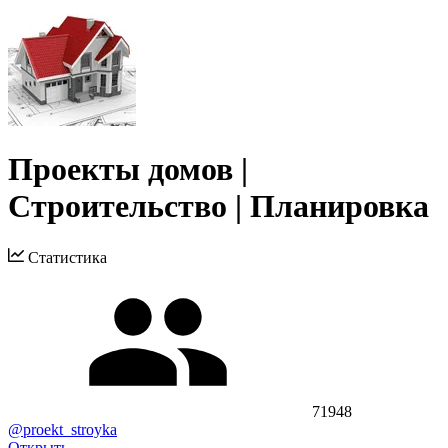
Проекты домов |
Строительство | Плaнировка
Статистика
71948
@proekt_stroyka
Открыть