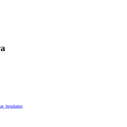
та
at_besplatno