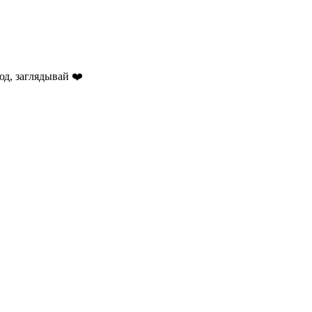
д, заглядывай ❤️