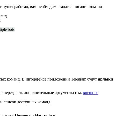
от пункт работал, вам необходимо задать описание команд
манд.
.
стых команд. В интерфейсе приложений Telegram будут
ярлыки
но передавать дополнительные аргументы (см.
внешнее
и список доступных команд.
ы ссылки
Помощь
и
Настройки
.