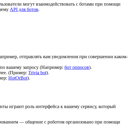
ользователи могут взаимодействовать с ботами при помощи
ашему
API для ботов
.
апример, отправлять вам уведомления при совершении каком-
 по вашему запросу (Например:
бот опросов
).
лее. (Пример:
Trivia bot
).
мер:
HotOrBot
).
унты играют роль интерфейса к вашему сервису, который
ифрованием — общение с роботом организовано при помощи