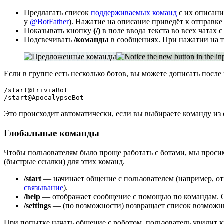
Предлагать список
поддерживаемых команд
с их описани
у
@BotFather
). Нажатие на описание приведёт к отправке
Показывать кнопку
(/)
в поле ввода текста во всех чатах 
Подсвечивать
/команды
в сообщениях. При нажатии на та
Если в группе есть несколько ботов, вы можете дописать после
/start@TriviaBot

/start@ApocalypseBot
Это происходит автоматически, если вы выбираете команду из
Глобальные команды
Чтобы пользователям было проще работать с ботами, мы проси
(быстрые ссылки) для этих команд.
/start
— начинает общение с пользователем (например, от
связывание
).
/help
— отображает сообщение с помощью по командам. Он
/settings
— (по возможности) возвращает список возможны
При попытке начать общение с роботом, пользователь увидит 