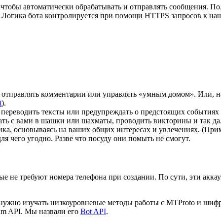
, чтобы автоматически обрабатывать и отправлять сообщения. П
. Логика бота контролируется при помощи HTTPS запросов к н
отправлять комментарии или управлять «умным домом». Или, н
t
).
 переводить тексты или предупреждать о предстоящих событиях
ть с вами в шашки или шахматы, проводить викторины и так да
ика, основываясь на ваших общих интересах и увлечениях. (При
я чего угодно. Разве что посуду они помыть не смогут.
ые не требуют номера телефона при создании. По сути, эти акка
 не нужно изучать низкоуровневые методы работы с MTProto и ш
m API. Мы назвали его
Bot API
.