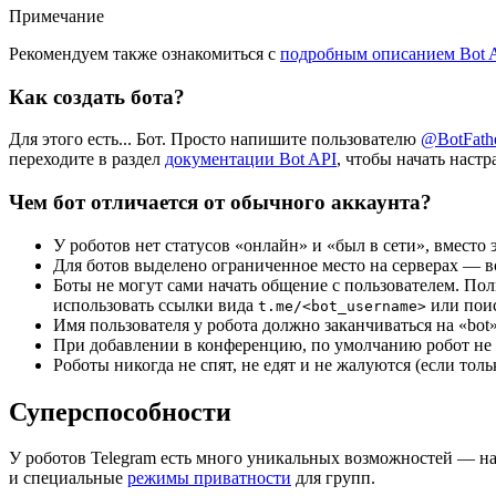
Примечание
Рекомендуем также ознакомиться с
подробным описанием Bot 
Как создать бота?
Для этого есть... Бот. Просто напишите пользователю
@BotFath
переходите в раздел
документации Bot API
, чтобы начать настр
Чем бот отличается от обычного аккаунта?
У роботов нет статусов «онлайн» и «был в сети», вместо 
Для ботов выделено ограниченное место на серверах — в
Боты не могут сами начать общение с пользователем. Пол
использовать ссылки вида
или поис
t.me/<bot_username>
Имя пользователя у робота должно заканчиваться на «bot
При добавлении в конференцию, по умолчанию робот не 
Роботы никогда не спят, не едят и не жалуются (если тол
Суперспособности
У роботов Telegram есть много уникальных возможностей — н
и специальные
режимы приватности
для групп.