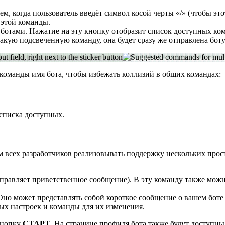
ем, когда пользователь введёт символ косой черты «/» (чтобы эт
 этой команды.
с ботами. Нажатие на эту кнопку отобразит список доступных ко
кую подсвеченную команду, она будет сразу же отправлена боту
 команды имя бота, чтобы избежать коллизий в общих командах:
 списка доступных.
м всех разработчиков реализовывать поддержку нескольких про
правляет приветственное сообщение). В эту команду также мож
о может представлять собой короткое сообщение о вашем боте 
х настроек и команды для их изменения.
кнопку
СТАРТ
. На странице профиля бота также будут доступн