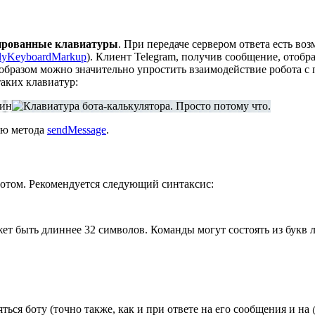
ированные клавиатуры
. При передаче сервером ответа есть в
lyKeyboardMarkup
). Клиент Telegram, получив сообщение, отоб
 образом можно значительно упростить взаимодействие робота с
таких клавиатур:
ию метода
sendMessage
.
ботом. Рекомендуется следующий синтаксис:
жет быть длиннее 32 символов. Команды могут состоять из букв 
ться боту (точно также, как и при ответе на его сообщения и на