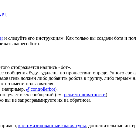
API
.
er
и следуйте его инструкциям. Как только вы создали бота и по
аивать вашего бота.
этого отображается надпись «бот».
се сообщения будут удалены по прошествии определённого срока
ьзователь должен либо добавить робота в группу, либо первым н
к по имени пользователя.
» (например,
@controllerbot
).
получает всех сообщений (см.
режим приватности
).
ько вы не запрограммируете их на обратное).
апример,
кастомизированные клавиатуры
, дополнительные инте