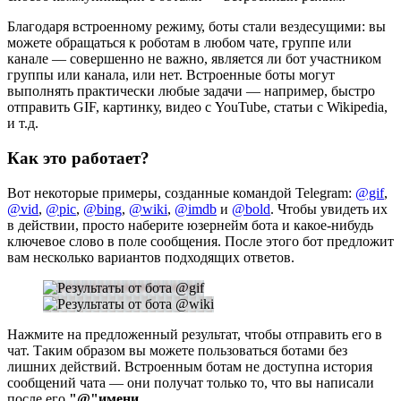
Благодаря встроенному режиму, боты стали вездесущими: вы
можете обращаться к роботам в любом чате, группе или
канале — совершенно не важно, является ли бот участником
группы или канала, или нет. Встроенные боты могут
выполнять практически любые задачи — например, быстро
отправить GIF, картинку, видео с YouTube, статьи с Wikipedia,
и т.д.
Как это работает?
Вот некоторые примеры, созданные командой Telegram:
@gif
,
@vid
,
@pic
,
@bing
,
@wiki
,
@imdb
и
@bold
. Чтобы увидеть их
в действии, просто наберите юзернейм бота и какое-нибудь
ключевое слово в поле сообщения. После этого бот предложит
вам несколько вариантов подходящих ответов.
Нажмите на предложенный результат, чтобы отправить его в
чат. Таким образом вы можете пользоваться ботами без
лишних действий. Встроенным ботам не доступна история
сообщений чата — они получат только то, что вы написали
после его
"@"имени
.