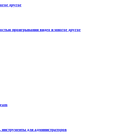
огое другое
ростью проигрывания видео и многое другое
gram
в, инструменты для администраторов