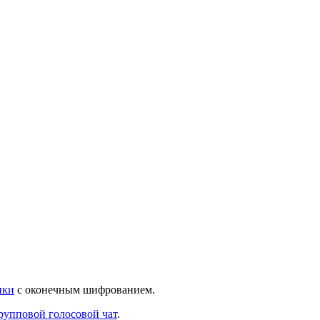
нки
с оконечным шифрованием.
рупповой голосовой чат
.