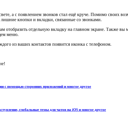
ете, а с появлением звонков стал ещё круче. Помимо своих воз
 лишние кнопки и вкладки, связанные со звонками.
вам отобразить отдельную вкладку на главном экране. Также вы
щем меню.
аждого из ваших контактов появится иконка с телефоном.
ие!
ии с помощью сторонних приложений и многое другое
ступление, глобальные темы для чатов на iOS и многое другое