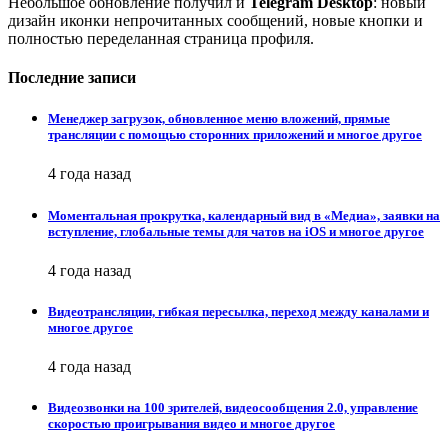
Небольшое обновление получил и
Telegram Desktop
: новый
дизайн иконки непрочитанных сообщений, новые кнопки и
полностью переделанная страница профиля.
Последние записи
Менеджер загрузок, обновленное меню вложений, прямые
трансляции с помощью сторонних приложений и многое другое
4 года назад
Моментальная прокрутка, календарный вид в «Медиа», заявки на
вступление, глобальные темы для чатов на iOS и многое другое
4 года назад
Видеотрансляции, гибкая пересылка, переход между каналами и
многое другое
4 года назад
Видеозвонки на 100 зрителей, видеосообщения 2.0, управление
скоростью проигрывания видео и многое другое