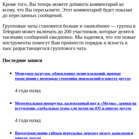
Кроме того, Вы теперь можете добавить комментарий ко
всему, что Вы пересылаете. Этот комментарий будет показан
до пересланных сообщений.
Групповые чаты становятся больше и оживлённее — группа в
Telegram может включать до 200 участников, которые делятся
тысячами сообщений ежедневно. Мы надеемся, что эти новые
инструменты помогут Вам привнести порядок и ясность в
хаос разрастающегося группового чата.
Последние записи
Менеджер загрузок, обновленное меню вложений, прямые
трансляции с помощью сторонних приложений и многое другое
4 года назад
Моментальная прокрутка, календарный вид в «Медиа», заявки на
вступление, глобальные темы для чатов на iOS и многое другое
4 года назад
Видеотрансляции, гибкая пересылка, переход между каналами и
многое другое